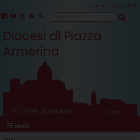
Skip
venerdì 07 agosto 2026
to
content
facebook
youtube
feed
mailto
Cammino
Diocesi di Piazza
Sinodale
Armerina
Menu
HOME