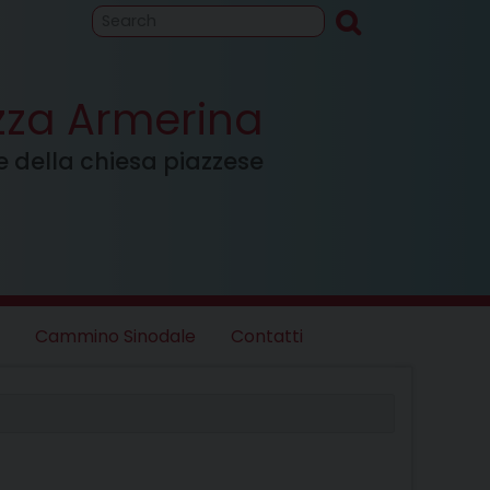
to
Cammino
inodale
azza Armerina
ale della chiesa piazzese
Cammino Sinodale
Contatti