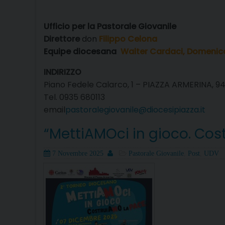
Ufficio per la Pastorale Giovanile
Direttore
don
Filippo Celona
Equipe diocesana
Walter Cardaci, Domenico
INDIRIZZO
Piano Fedele Calarco, 1 – PIAZZA ARMERINA, 9
Tel. 0935 680113
email
pastoralegiovanile@diocesipiazza.it
“MettiAMOci in gioco. Cos
Posted
Author
Categories
7 Novembre 2025
Pastorale Giovanile
,
Post
,
UDV
on