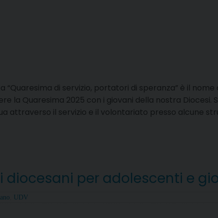
 “Quaresima di servizio, portatori di speranza” è il nome de
re la Quaresima 2025 con i giovani della nostra Diocesi. Si
 attraverso il servizio e il volontariato presso alcune str
i diocesani per adolescenti e gi
iano
,
UDV