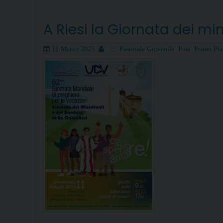
A Riesi la Giornata dei mi
Posted
Author
Categories
11 Marzo 2025
Pastorale Giovanile
,
Post
,
Primo Pi
on