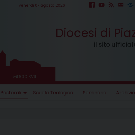
venerdì 07 agosto 2026
facebook
youtube
feed
mail
S
Diocesi di Pi
il sito uffici
 Pastorali
Scuola Teologica
Seminario
Archivio