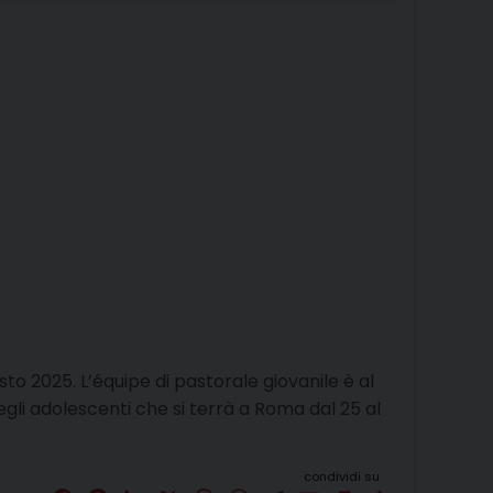
o
r
d
d
A
r
v
o
e
I
s
p
a
i
k
s
n
p
m
d
t
i
to 2025. L’équipe di pastorale giovanile è al
egli adolescenti che si terrà a Roma dal 25 al
zioni
condividi su
ileo