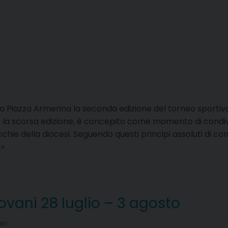
a Piazza Armerina la seconda edizione del torneo sportiv
 la scorsa edizione, è concepito come momento di condivi
occhie della diocesi. Seguendo questi principi assoluti di 
“MettiAMOci
g
»
in
gioco.
CostruiAMO
la
giovani 28 luglio – 3 agosto
pace”
ano