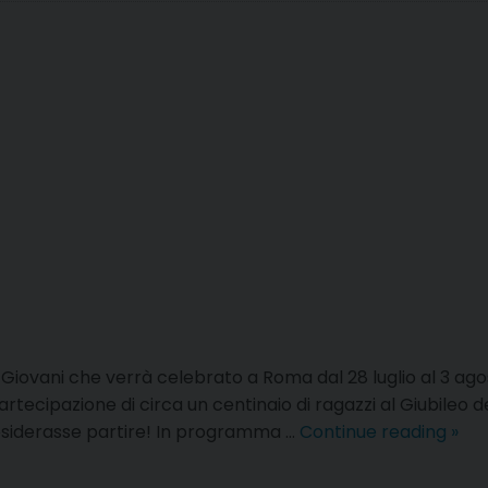
i Giovani che verrà celebrato a Roma dal 28 luglio al 3 agos
tecipazione di circa un centinaio di ragazzi al Giubileo d
Iscri
desiderasse partire! In programma …
Continue reading
»
al
Giub