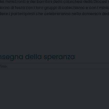
i ministranti e dei bambini della catechesi della Diocesi 
orno di festa con i loro gruppi di catechismo e con i minist
liere i partecipanti che celebreranno nella domenica ded
’insegna della speranza
Piano