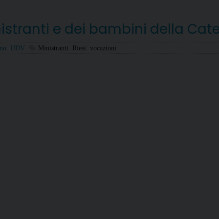
dei
giov
nistranti e dei bambini della Cat
28
lugli
Tags
ano
,
UDV
Ministranti
,
Riesi
,
vocazioni
–
3
ago