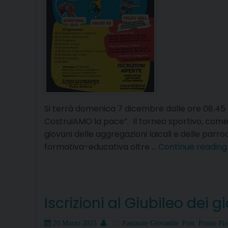
Si terrà domenica 7 dicembre dalle ore 08.45 
CostruiAMO la pace”. Il torneo sportivo, come
giovani delle aggregazioni laicali e delle parr
formativa-educativa oltre …
Continue readin
Iscrizioni al Giubileo dei 
Posted
Author
Categories
20 Marzo 2025
Pastorale Giovanile
,
Post
,
Primo Pi