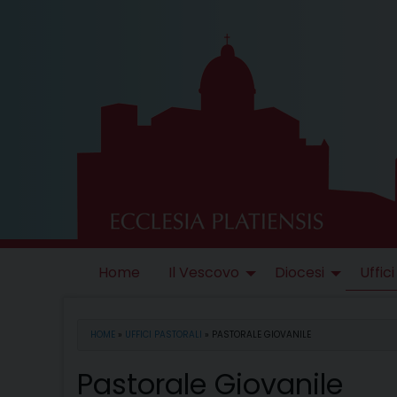
Skip
to
content
Home
Il Vescovo
Diocesi
Uffici
HOME
»
UFFICI PASTORALI
»
PASTORALE GIOVANILE
Pastorale Giovanile