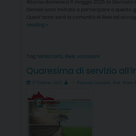
Ritorna domenica 11 maggio 2025 la Giornata de
Diocesi sono invitate a partecipare a questo gi
Quest’anno sarà la comunità di Riesi ad accog
A
reading
»
Riesi
la
Giornata
dei
Tag:
Ministranti
,
Riesi
,
vocazioni
ministranti
Quaresima di servizio all
e
dei
Posted
Author
Categories
27 Febbraio 2025
Pastorale Giovanile
,
Post
,
Primo 
bambini
on
della
Catechesi