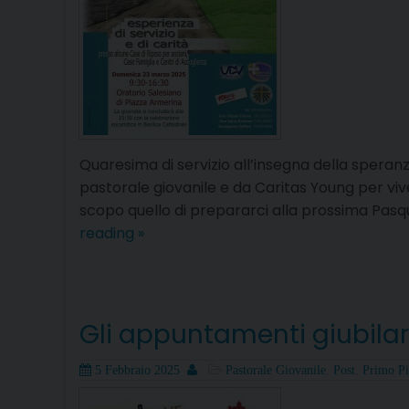
Quaresima di servizio all’insegna della speranza
pastorale giovanile e da Caritas Young per vive
scopo quello di prepararci alla prossima Pasqua
Quaresima
reading
»
di
servizio
all’insegna
della
Gli appuntamenti giubilar
speranza
Posted
Author
Categories
5 Febbraio 2025
Pastorale Giovanile
,
Post
,
Primo P
on