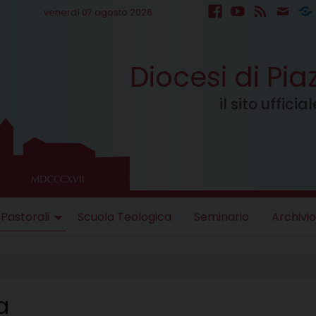
venerdì 07 agosto 2026
facebook
youtube
feed
mail
S
Diocesi di Pi
il sito uffici
 Pastorali
Scuola Teologica
Seminario
Archivio
a