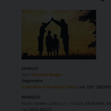
Direttori
Don
Giacinto Magro
Segreteria
Concetta e Vincenzo Zarba
cell. 328-288295
INDIRIZZO
Piano Fedele Calarco, 1 – PIAZZA ARMERINA, 9
Tel. 0935 680113