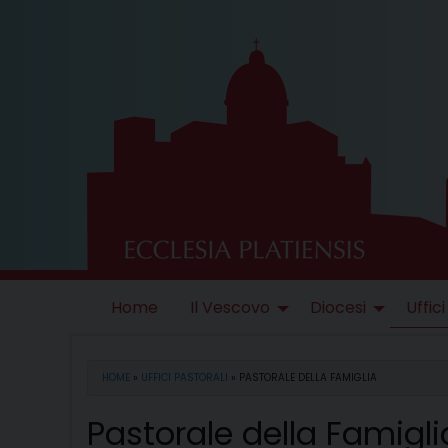
Skip
to
content
Home
Il Vescovo
Diocesi
Uffici
HOME
»
UFFICI PASTORALI
»
PASTORALE DELLA FAMIGLIA
Pastorale della Famigli