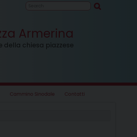
to
Cammino
inodale
azza Armerina
ale della chiesa piazzese
Cammino Sinodale
Contatti