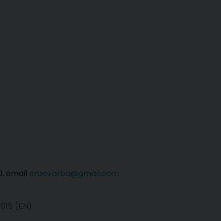
0, email
enzozarba@gmail.com
4015 (EN)