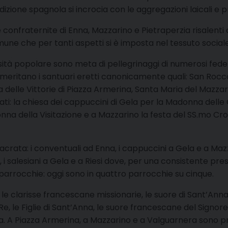
radizione spagnola si incrocia con le aggregazioni laicali e
 confraternite di Enna, Mazzarino e Pietraperzia risalenti
ne che per tanti aspetti si è imposta nel tessuto sociale
iosità popolare sono meta di pellegrinaggi di numerosi fedeli
 meritano i santuari eretti canonicamente quali: San Rocco
a delle Vittorie di Piazza Armerina, Santa Maria del Mazza
ti: la chiesa dei cappuccini di Gela per la Madonna delle
a della Visitazione e a Mazzarino la festa del SS.mo Croc
nsacrata: i conventuali ad Enna, i cappuccini a Gela e a Mazz
, i salesiani a Gela e a Riesi dove, per una consistente pres
 parrocchie: oggi sono in quattro parrocchie su cinque.
 le clarisse francescane missionarie, le suore di Sant’Ann
Re, le Figlie di Sant’Anna, le suore francescane del Signore 
zia. A Piazza Armerina, a Mazzarino e a Valguarnera sono p