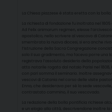
La Chiesa piazzese è stata eretta con la bolla p
La richiesta di fondazione fu inoltrata nel 1805
Ad Felix animarum regimen, elesse l’arcivesco
apostolico, nello scrivere al vescovo di Catania
smembrata la nuova diocesi, si era anche rivolt
l’Istruzione della Sacra Congregazione concisto
solo il suo gradimento, ma faceva porre una lapi
registrava l’assoluto desiderio della popolazio
atto notarile rogato dal notaio Parisi nel 1808,
con pari somma il seminario. Inoltre assegnav
vescovi di Catania nel corso delle visite past
Enna, che desiderava per sé la sede vescovile
contrastato cammino, il suo vescovado.
La redazione della bolla pontificia richiese alc
e un elogio alla città, descrivendone inoltre l