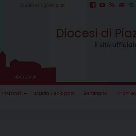
sabato 08 agosto 2026
facebook
youtube
feed
mail
S
Diocesi di Pi
il sito uffici
 Pastorali
Scuola Teologica
Seminario
Archivio