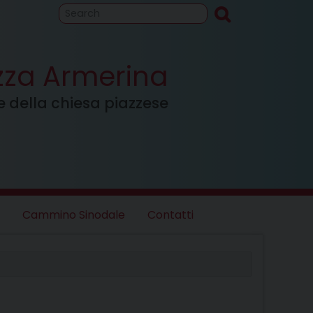
to
Cammino
inodale
azza Armerina
ale della chiesa piazzese
Cammino Sinodale
Contatti