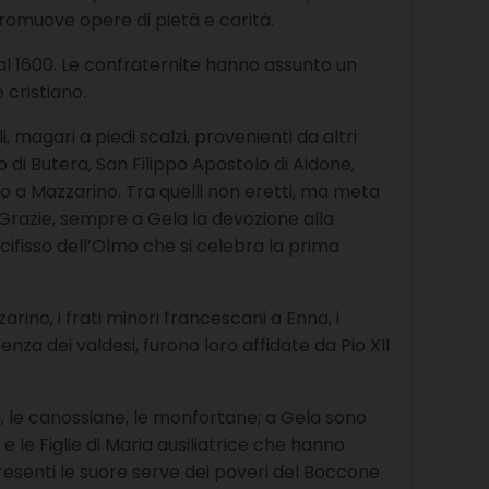
 promuove opere di pietà e carità.
 al 1600. Le confraternite hanno assunto un
 cristiano.
, magari a piedi scalzi, provenienti da altri
 di Butera, San Filippo Apostolo di Aidone,
ro a Mazzarino. Tra quelli non eretti, ma meta
 Grazie, sempre a Gela la devozione alla
ifisso dell’Olmo che si celebra la prima
arino, i frati minori francescani a Enna, i
enza dei valdesi, furono loro affidate da Pio XII
a, le canossiane, le monfortane; a Gela sono
e le Figlie di Maria ausiliatrice che hanno
resenti le suore serve dei poveri del Boccone