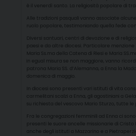
è il venerdì santo. La religiosità popolare di t
Alle tradizioni pasquali vanno associate alcune
ruolo popolare, testimoniando quella fede comu
Diversi santuari, centri di devozione e di relig
paesi e da altre diocesi. Particolare menzione
Maria Ss.ma della Catena di Riesi e Maria SS.m
in egual misura se non maggiore, vanno ricorda
patrona Maria SS. d’Alemanna, a Enna la Madonn
domenica di maggio.
In diocesi sono presenti vari istituti di vita co
carmelitani scalzi a Enna, gli agostiniani a Gela
su richiesta del vescovo Mario Sturzo, tutte le
Fra le congregazioni femminili ad Enna ci sono
presenti le suore ancelle missionarie di Cristo 
anche degli istituti a Mazzarino e a Pietraper