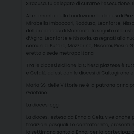
Siracusa, fu delegato di curarne l’esecuzione. I
Al momento della fondazione la diocesi di Piaz
Mirabella Imbaccari, Raddusa, Leonforte, Nisso
dell’arcidiocesi di Monreale. In seguito alla ris
d’Agira, Leonforte e Nissoria, assegnati alla nu
comuni di Butera, Mazzarino, Niscemi, Riesi e Ge
eretta a sede metropolitana.
Tra le diocesi siciliane la Chiesa piazzese è t
e Cefalù, ad est con le diocesi di Caltagirone 
Maria SS. delle Vittorie ne è la patrona princi
Gaetano.
La diocesi oggi
La diocesi, estesa da Enna a Gela, vive anche 
tradizioni pasquali. Le confraternite, presenti
la settimana santa a Enna, per la partecipazione