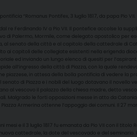
ontificia “Romanus Pontifex, 3 luglio 1817, da papa Pio VII.
 dal re Ferdinando IV a Pio VII. Il pontefice accolse la sup
vo di Palermo, Mormile, come delegato apostolico per esam
, al senato della città e al capitolo della cattedrale di Ca
o ai capitoli delle collegiate esistenti nella erigenda dioc
riale ed inviando un lungo elenco di quesiti per l’aspiran
de all’ingresso della città di Piazza, con la quale rendeva 
ne piazzese, in attesa della bolla pontificia di vedere la 
 il senato di Piazza e i nobili del luogo dotavano il novell
ano al vescovo il palazzo della chiesa madre, detto vesco
orali. Malgrado le forti opposizioni messe in atto da Cat
, Piazza Armerina ottenne l’appoggio dei comuni. Il 27 ma
uni mesi e il 3 luglio 1817 fu emanata da Pio VII con il tito
a nuova cattedrale, la dote del vescovado e del seminario. 