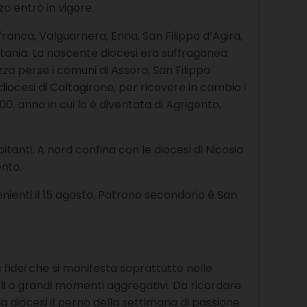
zo entrò in vigore.
ranca, Valguarnera, Enna, San Filippo d’Agira,
Catania. La nascente diocesi era suffraganea
iazza perse i comuni di Assoro, San Filippo
diocesi di Caltagirone, per ricevere in cambio i
00, anno in cui lo è diventata di Agrigento,
tanti. A nord confina con le diocesi di Nicosia
ento.
enienti il 15 agosto. Patrono secondario è San
 fidei che si manifesta soprattutto nelle
coli a grandi momenti aggregativi. Da ricordare
lla diocesi il perno della settimana di passione