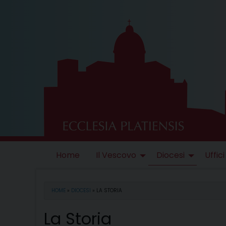
Skip
to
content
Home
Il Vescovo
Diocesi
Uffici
HOME
»
DIOCESI
»
LA STORIA
La Storia