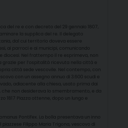
plica del re e con decreto del 29 gennaio 1807,
inare la supplica del re. Il delegato
tania, dal cui territorio doveva essere
esi, ai parroci e ai municipi, comunicando
te diocesi. Nel frattempo il re esprimeva, non
grazie per l’ospitalità ricevuta nella città e
propria città sede vescovile. Nel contempo, con
o vescovo con un assegno annuo di 3.600 scudi e
vado, adiacente alla chiesa, usato prima dai
ania, che non desiderava lo smembramento, e da
rzo 1817 Piazza ottenne, dopo un lungo e
lo Romanus Pontifex. La bolla presentava un inno
Il piazzese Filippo Maria Trigona, vescovo di