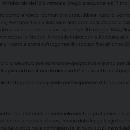
l 20 febbraio del 1818 ottenne il regio exequatur e il 17 mar
za comprendeva i comuni di Piazza, Aidone, Assoro, Barraf
ria, Pietraperzia e Villarosa, smembrati dalla diocesi di 
trutturazione di altre diocesi siciliane, il 20 maggio 1844, P
ova diocesi di Nicosia, Mirabella Imbaccari e Raddusa, alla 
la. Piazza è stata suffraganea di Siracusa fino all’anno 20
uttora la seconda per estensione geografica e quinta per abi
e Ragusa, ad ovest con le diocesi di Caltanissetta ed Agrig
pale, festeggiata con grande partecipazione di fedeli prov
particolari momenti devozionali carichi di profondo sensus
 nell’entroterra della diocesi, hanno dato luogo lungo i se
 della città nelle confraternite. In quasi tutti i centri de