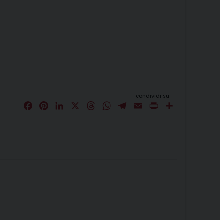
condividi su
F
P
L
X
T
W
T
E
P
C
a
i
i
h
h
e
m
r
o
c
n
n
r
a
l
a
i
n
e
t
k
e
t
e
i
n
d
b
e
e
a
s
g
l
t
i
o
r
d
d
A
r
v
o
e
I
s
p
a
i
k
s
n
p
m
d
t
i