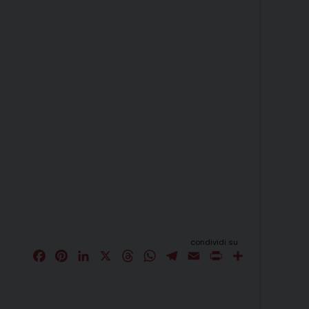
condividi su
F
P
L
X
T
W
T
E
P
C
a
i
i
h
h
e
m
r
o
c
n
n
r
a
l
a
i
n
e
t
k
e
t
e
i
n
d