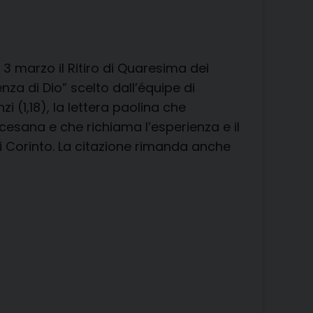
t
i
3 marzo il Ritiro di Quaresima dei
nza di Dio” scelto dall’équipe di
i (1,18), la lettera paolina che
esana e che richiama l’esperienza e il
di Corinto. La citazione rimanda anche
a
ca