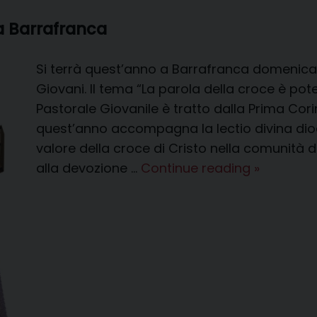
 a Barrafranca
Si terrà quest’anno a Barrafranca domenica 
Giovani. Il tema “La parola della croce è pote
Pastorale Giovanile è tratto dalla Prima Corinz
quest’anno accompagna la lectio divina dioc
valore della croce di Cristo nella comunità 
Ritiro
alla devozione …
Continue reading
»
di
Quaresim
per
giovani
a
Barrafran