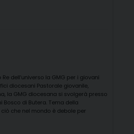
a
i
i
h
h
e
m
r
o
c
n
n
r
a
l
a
i
n
e
t
k
e
t
e
i
n
d
b
e
e
a
s
g
l
t
i
o
r
d
d
A
r
v
o
e
I
s
p
a
i
k
s
n
p
m
d
t
i
 Re dell’universo la GMG per i giovani
ffici diocesani Pastorale giovanile,
na, la GMG diocesana si svolgerà presso
ni Bosco di Butera. Tema della
to ciò che nel mondo è debole per