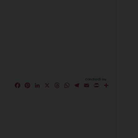
condividi su
F
P
L
X
T
W
T
E
P
C
a
i
i
h
h
e
m
r
o
c
n
n
r
a
l
a
i
n
e
t
k
e
t
e
i
n
d
b
e
e
a
s
g
l
t
i
o
r
d
d
A
r
v
o
e
I
s
p
a
i
k
s
n
p
m
d