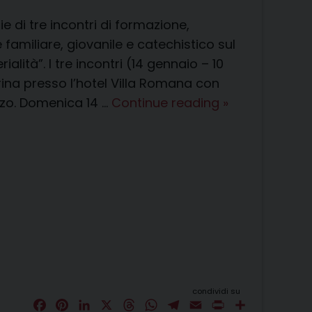
 di tre incontri di formazione,
e familiare, giovanile e catechistico sul
ialità”. I tre incontri (14 gennaio – 10
rina presso l’hotel Villa Romana con
Famiglia
anzo. Domenica 14 …
Continue reading
»
–
Giovani
–
Vocazioni:
un
ciclo
di
tre
incontri
condividi su
F
P
L
X
T
W
T
E
P
C