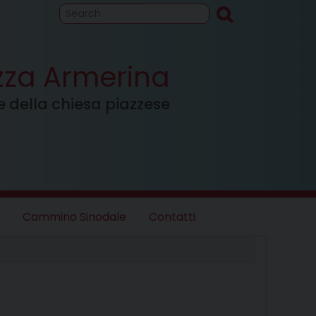
to
Cammino
inodale
azza Armerina
ale della chiesa piazzese
Cammino Sinodale
Contatti