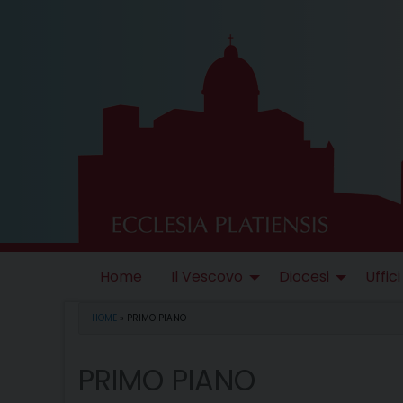
Skip
to
content
Home
Il Vescovo
Diocesi
Uffici
HOME
»
PRIMO PIANO
PRIMO PIANO