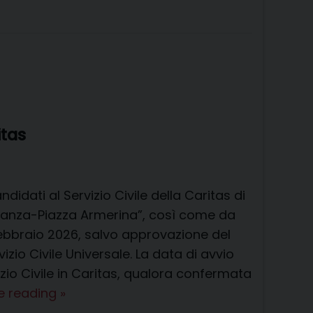
c
n
n
r
a
l
a
i
n
e
t
k
e
t
e
i
n
d
b
e
e
a
s
g
l
t
i
o
r
d
d
A
r
v
o
e
I
s
p
a
i
k
s
n
p
m
d
t
i
itas
didati al Servizio Civile della Caritas di
eranza-Piazza Armerina”, così come da
febbraio 2026, salvo approvazione del
vizio Civile Universale. La data di avvio
izio Civile in Caritas, qualora confermata
Graduatoria
e reading
»
provvisoria