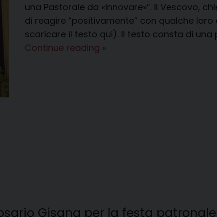
una Pastorale da «innovare»”. Il Vescovo, chie
di reagire “positivamente” con qualche loro 
scaricare il testo qui). Il testo consta di una
Buone
Continue reading
»
prassi
per
una
Pastorale
da
«innovare»
sario Gisana per la festa patronale