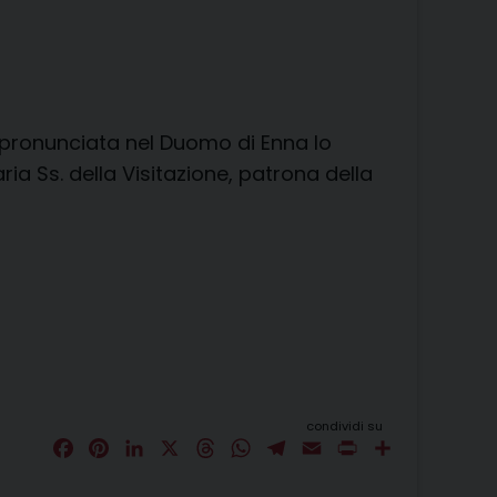
 pronunciata nel Duomo di Enna lo
ria Ss. della Visitazione, patrona della
condividi su
F
P
L
X
T
W
T
E
P
C
a
i
i
h
h
e
m
r
o