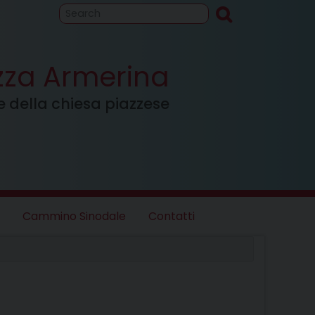
to
Cammino
inodale
azza Armerina
ale della chiesa piazzese
Cammino Sinodale
Contatti