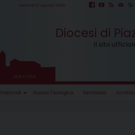
venerdì 07 agosto 2026
facebook
youtube
feed
mail
S
Diocesi di Pi
il sito uffici
 Pastorali
Scuola Teologica
Seminario
Archivio