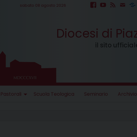
sabato 08 agosto 2026
facebook
youtube
feed
mail
S
Diocesi di Pi
il sito uffici
 Pastorali
Scuola Teologica
Seminario
Archivio