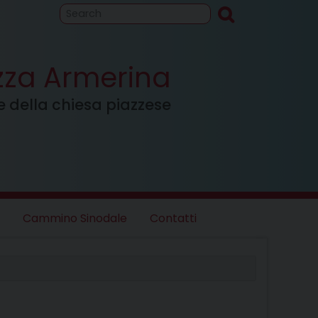
to
Cammino
inodale
azza Armerina
ale della chiesa piazzese
Cammino Sinodale
Contatti