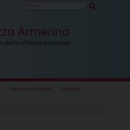
to
Cammino
inodale
azza Armerina
ale della chiesa piazzese
Cammino Sinodale
Contatti