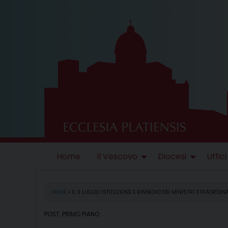
Skip
to
content
Home
Il Vescovo
Diocesi
Uffici
HOME
»
IL 3 LUGLIO ISTITUZIONE E RINNOVO DEI MINISTRI STRAORDI
POST
,
PRIMO PIANO