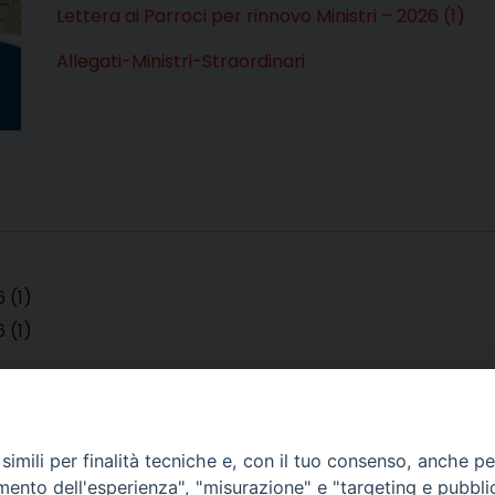
Lettera ai Parroci per rinnovo Ministri – 2026 (1)
Allegati-Ministri-Straordinari
 (1)
 (1)
imili per finalità tecniche e, con il tuo consenso, anche per 
amento dell'esperienza", "misurazione" e "targeting e pubbli