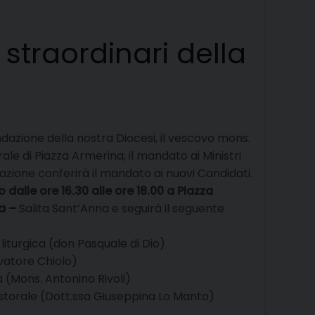
i straordinari della
fondazione della nostra Diocesi, il vescovo mons.
le di Piazza Armerina, il mandato ai Ministri
azione conferirà il mandato ai nuovi Candidati.
dalle ore 16.30 alle ore 18.00 a Piazza
a –
Salita Sant’Anna e seguirà il seguente
 liturgica (don Pasquale di Dio)
lvatore Chiolo)
a (Mons. Antonino Rivoli)
astorale (Dott.ssa Giuseppina Lo Manto)