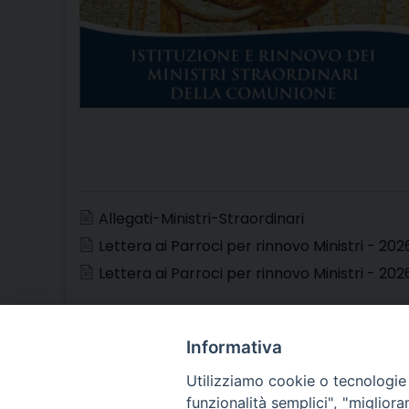
Allegati-Ministri-Straordinari
Lettera ai Parroci per rinnovo Ministri - 2026
Lettera ai Parroci per rinnovo Ministri - 2026
Informativa
Utilizziamo cookie o tecnologie s
funzionalità semplici", "miglior