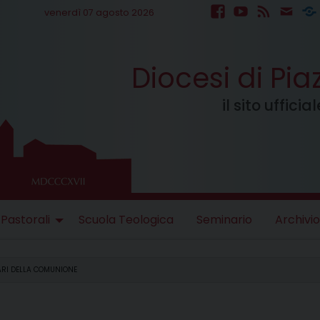
venerdì 07 agosto 2026
facebook
youtube
feed
mail
S
Diocesi di Pi
il sito uffici
 Pastorali
Scuola Teologica
Seminario
Archivio
NARI DELLA COMUNIONE