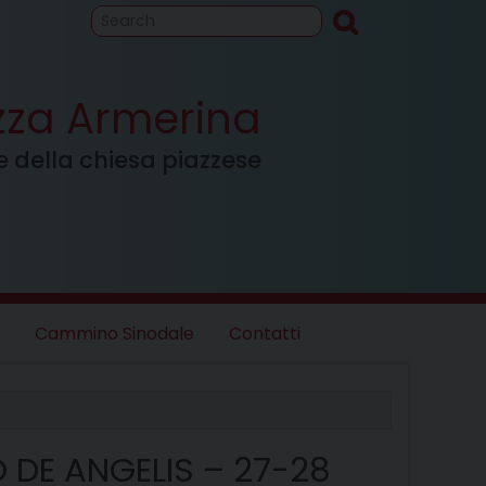
to
Cammino
inodale
azza Armerina
ale della chiesa piazzese
Cammino Sinodale
Contatti
 DE ANGELIS – 27-28