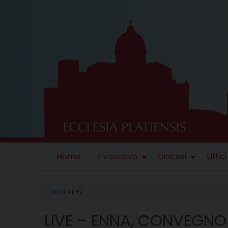
Skip
to
content
Home
Il Vescovo
Diocesi
Uffici
HOME
»
LIVE
LIVE – ENNA, CONVEGNO 