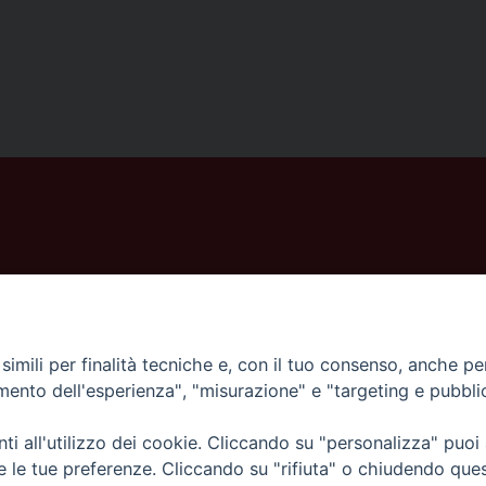
imili per finalità tecniche e, con il tuo consenso, anche per 
amento dell'esperienza", "misurazione" e "targeting e pubbli
© 2025 Diocesi di Piazza Armerina - Privacy
i all'utilizzo dei cookie. Cliccando su "personalizza" puoi
re le tue preferenze. Cliccando su "rifiuta" o chiudendo que