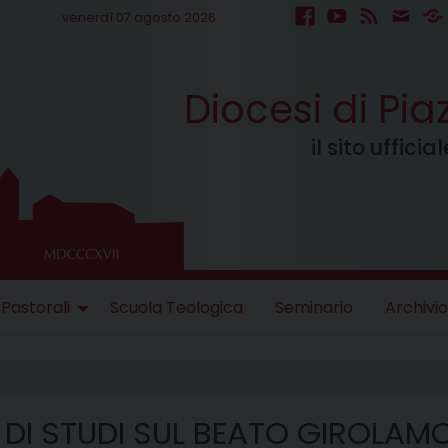
venerdì 07 agosto 2026
facebook
youtube
feed
mail
S
Diocesi di Pi
il sito uffici
 Pastorali
Scuola Teologica
Seminario
Archivio
DI STUDI SUL BEATO GIROLAMO