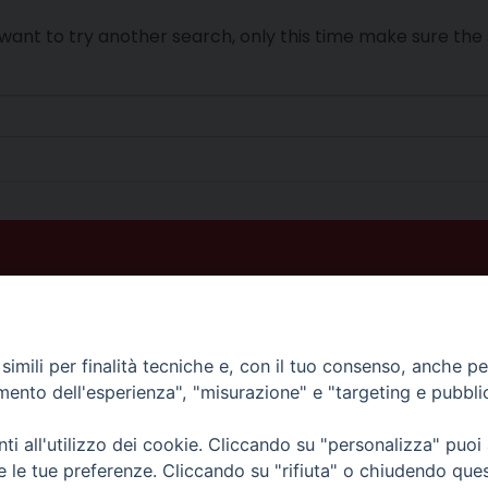
ant to try another search, only this time make sure the 
imili per finalità tecniche e, con il tuo consenso, anche per 
amento dell'esperienza", "misurazione" e "targeting e pubbli
i all'utilizzo dei cookie. Cliccando su "personalizza" puoi
re le tue preferenze. Cliccando su "rifiuta" o chiudendo que
© 2025 Diocesi di Piazza Armerina - Privacy