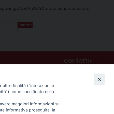
spelling, cApitALiZaTiOn, and punctuation are
Search
CONTATTI
Curia
Piano Fedele Calarco, 1
94015 Piazza Armerina (En)
altre finalità ("interazioni e
e-mail: info@diocesiarmerina.it
cità") come specificato nella
diocesipiazza@pec.chiesacattolica.it
 avere maggiori informazioni sui
sta informativa proseguirai la