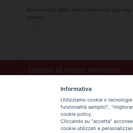
We know this didn’t work before but you may w
correct.
Informativa
Utilizziamo cookie o tecnologie s
funzionalità semplici", "miglior
cookie policy.
Cliccando su "accetta" acconsent
cookie utilizzati e personalizza