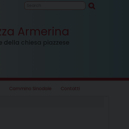
to
Cammino
inodale
azza Armerina
ale della chiesa piazzese
Cammino Sinodale
Contatti