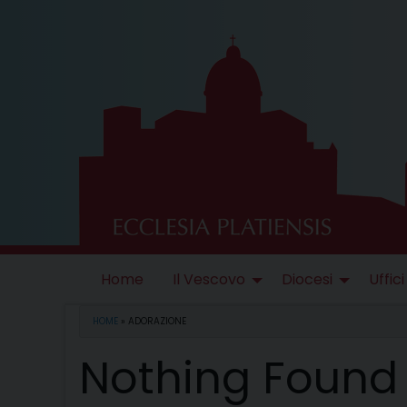
Skip
to
content
Home
Il Vescovo
Diocesi
Uffici
HOME
»
ADORAZIONE
Nothing Found