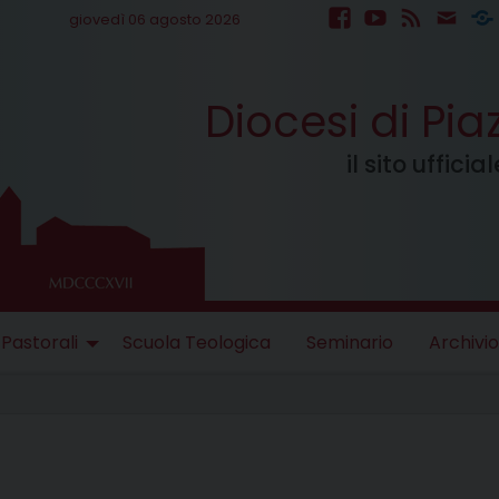
giovedì 06 agosto 2026
facebook
youtube
feed
mail
S
Diocesi di Pi
il sito uffici
 Pastorali
Scuola Teologica
Seminario
Archivio