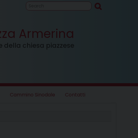
to
Cammino
inodale
azza Armerina
ale della chiesa piazzese
Cammino Sinodale
Contatti