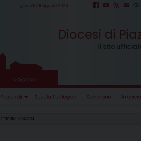
giovedì 06 agosto 2026
facebook
youtube
feed
mail
S
Diocesi di Pi
il sito uffici
 Pastorali
Scuola Teologica
Seminario
Archivio
 APERTURA IN DIOCESI