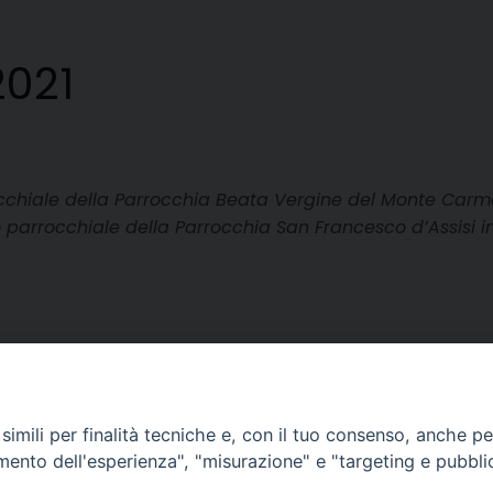
021
chiale della Parrocchia Beata Vergine del Monte Carme
o parrocchiale della Parrocchia San Francesco d’Assisi i
imili per finalità tecniche e, con il tuo consenso, anche per 
amento dell'esperienza", "misurazione" e "targeting e pubbli