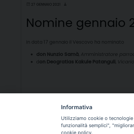
27 GENNAIO 2021
Nomine gennaio 2
In data 17 gennaio il Vescovo ha nominato
don Nunzio Samà
,
Amministratore parroc
d
on Deogratias Kakule Patanguli
,
Vicari
Informativa
Utilizziamo cookie o tecnologie s
funzionalità semplici", "miglior
cookie policy.