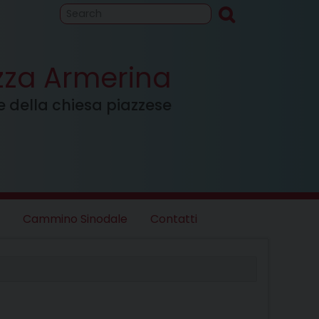
to
Cammino
inodale
azza Armerina
ale della chiesa piazzese
Cammino Sinodale
Contatti