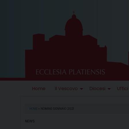
Skip
to
content
Home
Il Vescovo
Diocesi
Uffici
HOME
»
NOMINE GENNAIO 2021
NEWS