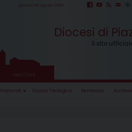
giovedì 06 agosto 2026
facebook
youtube
feed
mail
S
Diocesi di Pi
il sito uffici
 Pastorali
Scuola Teologica
Seminario
Archivio