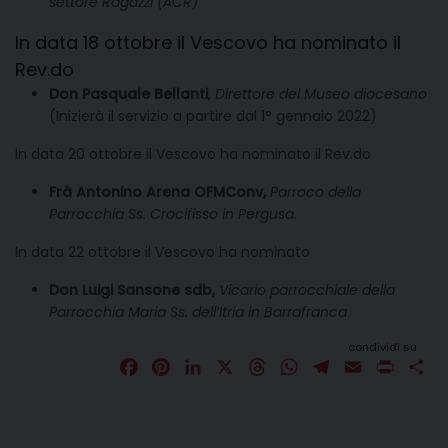
settore Ragazzi (ACR)
In data 18 ottobre il Vescovo ha nominato il
Rev.do
Don Pasquale Bellanti
,
Direttore del Museo diocesano
(Inizierà il servizio a partire dal 1° gennaio 2022)
In data 20 ottobre il Vescovo ha nominato il Rev.do
Frà Antonino Arena OFMConv,
Parroco della
Parrocchia Ss. Crocifisso in Pergusa.
In data 22 ottobre il Vescovo ha nominato
Don Luigi Sansone sdb,
Vicario parrocchiale della
Parrocchia Maria Ss. dell’Itria in Barrafranca
condividi su
F
P
L
X
T
W
T
E
P
C
a
i
i
h
h
e
m
r
o
c
n
n
r
a
l
a
i
n
e
t
k
e
t
e
i
n
d