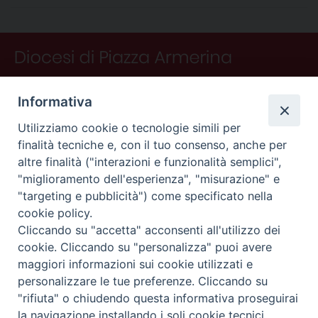
b
e
e
a
s
g
l
t
i
o
r
d
d
A
r
v
o
e
I
s
p
a
i
k
s
n
p
m
d
t
i
Informativa
Utilizziamo cookie o tecnologie simili per
finalità tecniche e, con il tuo consenso, anche per
altre finalità ("interazioni e funzionalità semplici",
"miglioramento dell'esperienza", "misurazione" e
"targeting e pubblicità") come specificato nella
CONTATTI
cookie policy.
Curia
Cliccando su "accetta" acconsenti all'utilizzo dei
Piano Fedele Calarco, 1
cookie. Cliccando su "personalizza" puoi avere
94015 Piazza Armerina (En)
maggiori informazioni sui cookie utilizzati e
e-mail: info@diocesiarmerina.it
personalizzare le tue preferenze. Cliccando su
diocesipiazza@pec.chiesacattolica.it
"rifiuta" o chiudendo questa informativa proseguirai
la navigazione installando i soli cookie tecnici.