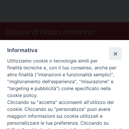
e
t
k
e
t
e
i
n
d
b
e
e
a
s
g
l
t
i
o
r
d
d
A
r
v
o
e
I
s
p
a
i
k
s
n
p
m
d
t
i
Informativa
Utilizziamo cookie o tecnologie simili per
finalità tecniche e, con il tuo consenso, anche per
altre finalità ("interazioni e funzionalità semplici",
"miglioramento dell'esperienza", "misurazione" e
"targeting e pubblicità") come specificato nella
CONTATTI
cookie policy.
Curia
Cliccando su "accetta" acconsenti all'utilizzo dei
Piano Fedele Calarco, 1
cookie. Cliccando su "personalizza" puoi avere
94015 Piazza Armerina (En)
maggiori informazioni sui cookie utilizzati e
e-mail: info@diocesiarmerina.it
personalizzare le tue preferenze. Cliccando su
diocesipiazza@pec.chiesacattolica.it