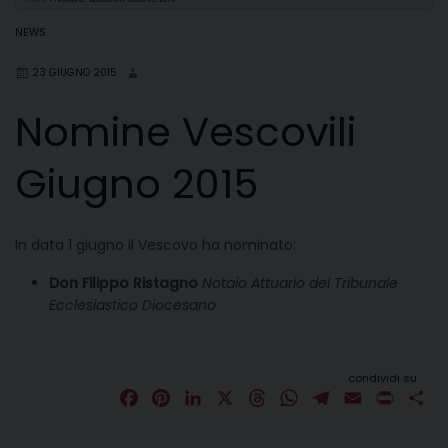
NEWS
23 GIUGNO 2015
Nomine Vescovili
Giugno 2015
In data 1 giugno il Vescovo ha nominato:
Don Filippo Ristagno
Notaio Attuario del Tribunale
Ecclesiastico Diocesano
condividi su
F
P
L
X
T
W
T
E
P
C
a
i
i
h
h
e
m
r
o
c
n
n
r
a
l
a
i
n