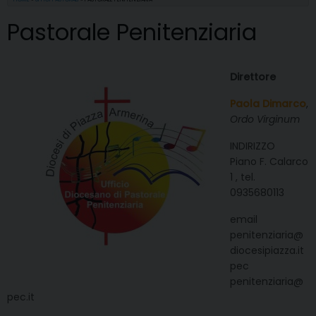
Pastorale Penitenziaria
Direttore
Paola Dimarco
,
Ordo Virginum
INDIRIZZO
Piano F. Calarco
1 , tel.
0935680113
email
penitenziaria@
diocesipiazza.it
pec
penitenziaria@
pec.it