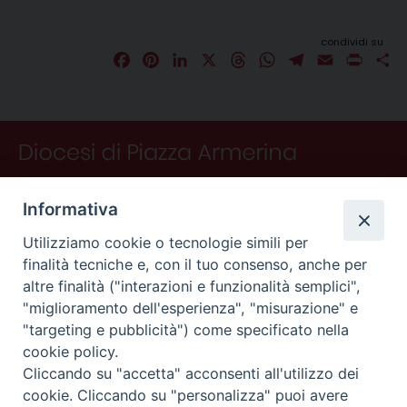
condividi su
F
P
L
X
T
W
T
E
P
C
a
i
i
h
h
e
m
r
o
c
n
n
r
a
l
a
i
n
e
t
k
e
t
e
i
n
d
b
e
e
a
s
g
l
t
i
o
r
d
d
A
r
v
o
e
I
s
p
a
i
Informativa
k
s
n
p
m
d
t
i
Utilizziamo cookie o tecnologie simili per
finalità tecniche e, con il tuo consenso, anche per
altre finalità ("interazioni e funzionalità semplici",
"miglioramento dell'esperienza", "misurazione" e
"targeting e pubblicità") come specificato nella
CONTATTI
cookie policy.
Curia
Cliccando su "accetta" acconsenti all'utilizzo dei
Piano Fedele Calarco, 1
cookie. Cliccando su "personalizza" puoi avere
94015 Piazza Armerina (En)