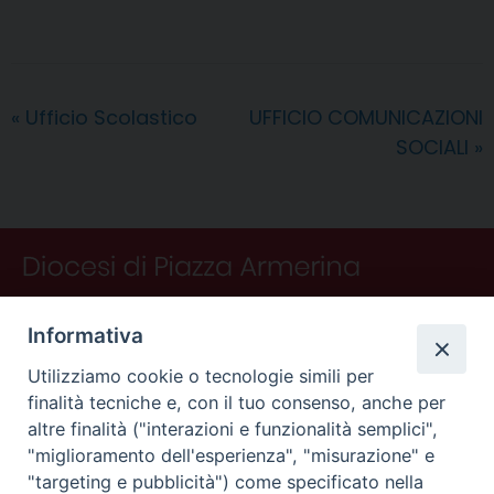
c
n
n
r
a
l
a
i
n
e
t
k
e
t
e
i
n
d
b
e
e
a
s
g
l
t
i
o
r
d
d
A
r
v
«
Ufficio Scolastico
UFFICIO COMUNICAZIONI
o
e
I
s
p
a
i
SOCIALI
»
k
s
n
p
m
d
t
i
Informativa
Utilizziamo cookie o tecnologie simili per
finalità tecniche e, con il tuo consenso, anche per
altre finalità ("interazioni e funzionalità semplici",
"miglioramento dell'esperienza", "misurazione" e
"targeting e pubblicità") come specificato nella
CONTATTI