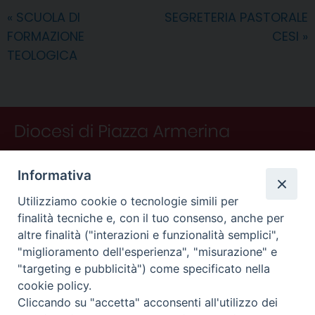
o
r
d
d
A
r
v
«
SCUOLA DI
SEGRETERIA PASTORALE
o
e
I
s
p
a
i
FORMAZIONE
CESI
»
k
s
n
p
m
d
t
i
TEOLOGICA
Informativa
Utilizziamo cookie o tecnologie simili per
finalità tecniche e, con il tuo consenso, anche per
altre finalità ("interazioni e funzionalità semplici",
"miglioramento dell'esperienza", "misurazione" e
"targeting e pubblicità") come specificato nella
CONTATTI
cookie policy.
Curia
Cliccando su "accetta" acconsenti all'utilizzo dei
Piano Fedele Calarco, 1