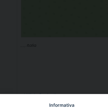
, , , Italia
«
Ufficio Scolastico
Informativa