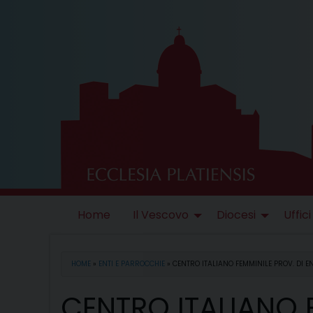
Skip
to
content
Home
Il Vescovo
Diocesi
Uffici
HOME
»
ENTI E PARROCCHIE
»
CENTRO ITALIANO FEMMINILE PROV. DI 
CENTRO ITALIANO F