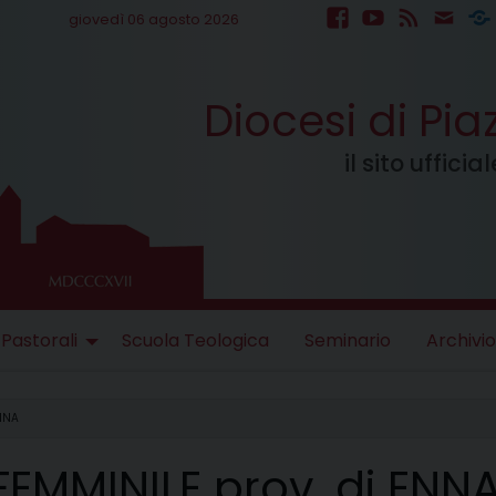
giovedì 06 agosto 2026
facebook
youtube
feed
mail
S
Diocesi di Pi
il sito uffici
 Pastorali
Scuola Teologica
Seminario
Archivio
ENNA
EMMINILE prov. di ENN