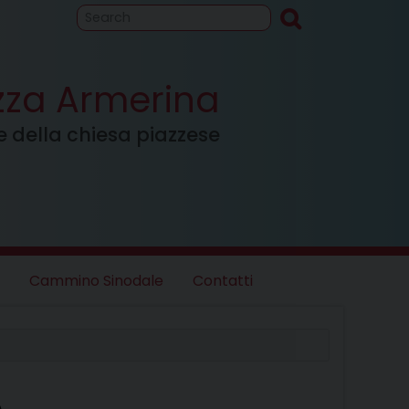
to
Cammino
inodale
azza Armerina
ale della chiesa piazzese
Cammino Sinodale
Contatti
A