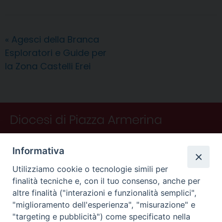
e
t
k
e
t
e
i
n
d
b
e
e
a
s
g
l
t
i
o
r
d
d
A
r
v
«
Agesci della Branca
o
e
I
s
p
a
i
Esploratori e Guide per
k
s
n
p
m
d
t
i
la Zona Castelli Erei
Informativa
Utilizziamo cookie o tecnologie simili per
finalità tecniche e, con il tuo consenso, anche per
altre finalità ("interazioni e funzionalità semplici",
"miglioramento dell'esperienza", "misurazione" e
"targeting e pubblicità") come specificato nella
CONTATTI