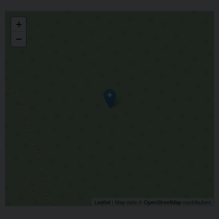
CONSULTA DIOCESANA PER L'APOSTOLATO DEI LAICI
+
−
Leaflet
| Map data ©
OpenStreetMap
contributors