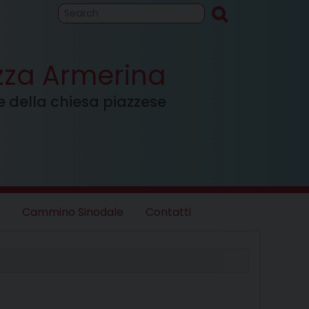
to
Cammino
inodale
azza Armerina
ale della chiesa piazzese
Cammino Sinodale
Contatti