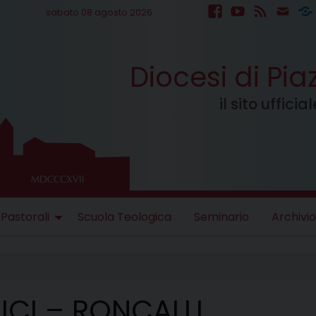
sabato 08 agosto 2026
facebook
youtube
feed
mail
S
Diocesi di Pi
il sito uffici
 Pastorali
Scuola Teologica
Seminario
Archivio
ICI – RONCALLI