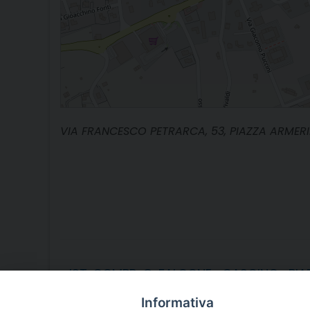
VIA FRANCESCO PETRARCA, 53, PIAZZA ARMERINA,
«
IST. COMPR. G. FALCONE- CASCINO- PIA
Informativa