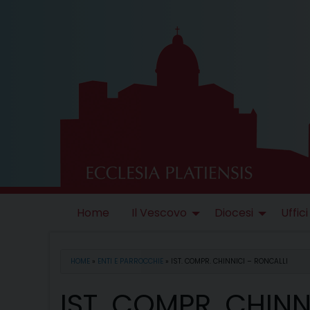
Skip
to
content
Home
Il Vescovo
Diocesi
Uffici
HOME
»
ENTI E PARROCCHIE
»
IST. COMPR. CHINNICI – RONCALLI
IST. COMPR. CHINN