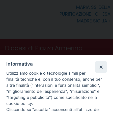
o
r
d
d
A
r
v
MARIA SS. DELLA
o
e
I
s
p
a
i
PURIFICAZIONE- CHIESA
k
s
n
p
m
d
t
i
MADRE SICILIA
»
Informativa
Utilizziamo cookie o tecnologie simili per
finalità tecniche e, con il tuo consenso, anche per
altre finalità ("interazioni e funzionalità semplici",
"miglioramento dell'esperienza", "misurazione" e
"targeting e pubblicità") come specificato nella
CONTATTI
cookie policy.
Curia
Cliccando su "accetta" acconsenti all'utilizzo dei
Piano Fedele Calarco, 1