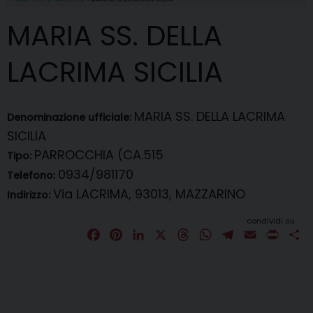
MARIA SS. DELLA
LACRIMA SICILIA
MARIA SS. DELLA LACRIMA
Denominazione ufficiale:
SICILIA
PARROCCHIA (CA.515
Tipo:
0934/981170
Telefono:
Via LACRIMA, 93013, MAZZARINO
Indirizzo:
condividi su
F
P
L
X
T
W
T
E
P
C
a
i
i
h
h
e
m
r
o
c
n
n
r
a
l
a
i
n
e
t
k
e
t
e
i
n
d
b
e
e
a
s
g
l
t
i