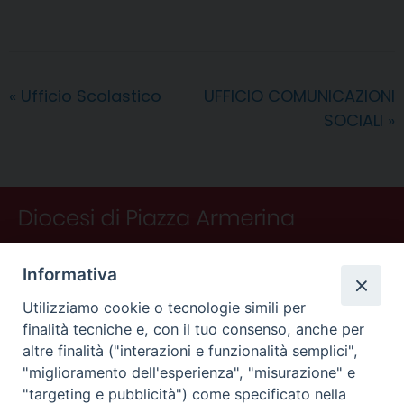
c
n
n
r
a
l
a
i
n
e
t
k
e
t
e
i
n
d
b
e
e
a
s
g
l
t
i
o
r
d
d
A
r
v
«
Ufficio Scolastico
UFFICIO COMUNICAZIONI
o
e
I
s
p
a
i
SOCIALI
»
k
s
n
p
m
d
t
i
Informativa
Utilizziamo cookie o tecnologie simili per
finalità tecniche e, con il tuo consenso, anche per
altre finalità ("interazioni e funzionalità semplici",
"miglioramento dell'esperienza", "misurazione" e
"targeting e pubblicità") come specificato nella
CONTATTI