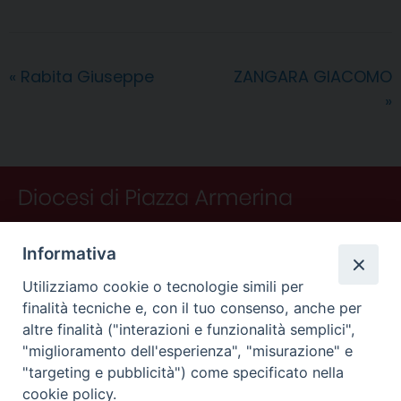
e
t
k
e
t
e
i
n
d
b
e
e
a
s
g
l
t
i
o
r
d
d
A
r
v
«
Rabita Giuseppe
ZANGARA GIACOMO
o
e
I
s
p
a
i
»
k
s
n
p
m
d
t
i
Informativa
Utilizziamo cookie o tecnologie simili per
finalità tecniche e, con il tuo consenso, anche per
altre finalità ("interazioni e funzionalità semplici",
"miglioramento dell'esperienza", "misurazione" e
"targeting e pubblicità") come specificato nella
CONTATTI
cookie policy.