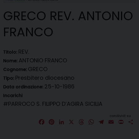
GRECO REV. ANTONIO
FRANCO
REV.
Titolo:
ANTONIO FRANCO
Nome:
GRECO
Cognome:
Presbitero diocesano
Tipo:
25-10-1986
Data ordinazione:
Incarichi
#PARROCO
S. FILIPPO D’AGIRA SICILIA
condividi su
F
P
L
X
T
W
T
E
P
C
a
i
i
h
h
e
m
r
o
c
n
n
r
a
l
a
i
n