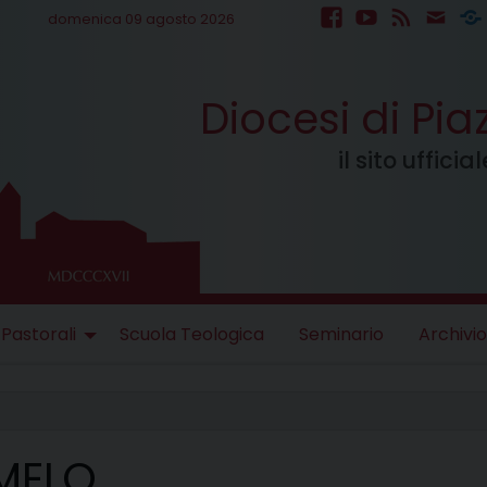
domenica 09 agosto 2026
facebook
youtube
feed
mail
S
Diocesi di Pi
il sito uffici
 Pastorali
Scuola Teologica
Seminario
Archivio
MELO