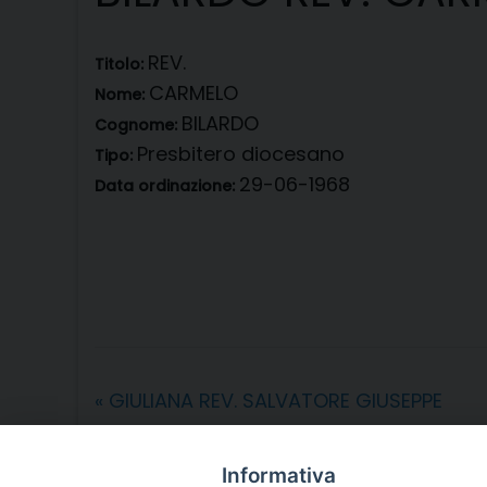
REV.
Titolo:
CARMELO
Nome:
BILARDO
Cognome:
Presbitero diocesano
Tipo:
29-06-1968
Data ordinazione:
«
GIULIANA REV. SALVATORE GIUSEPPE
Informativa