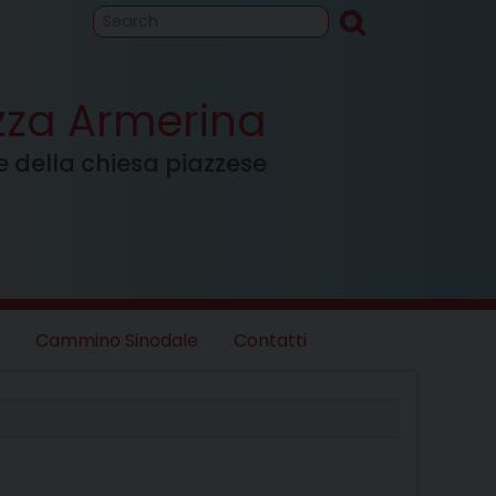
to
Cammino
inodale
azza Armerina
ale della chiesa piazzese
Cammino Sinodale
Contatti