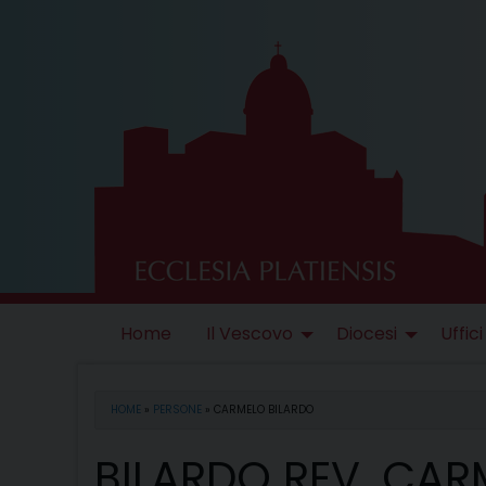
Skip
to
content
Home
Il Vescovo
Diocesi
Uffici
HOME
»
PERSONE
»
CARMELO BILARDO
BILARDO REV. CAR