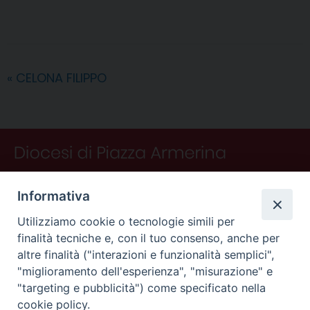
c
n
n
r
a
l
a
i
n
e
t
k
e
t
e
i
n
d
b
e
e
a
s
g
l
t
i
o
r
d
d
A
r
v
«
CELONA FILIPPO
o
e
I
s
p
a
i
k
s
n
p
m
d
t
i
Informativa
Utilizziamo cookie o tecnologie simili per
finalità tecniche e, con il tuo consenso, anche per
altre finalità ("interazioni e funzionalità semplici",
"miglioramento dell'esperienza", "misurazione" e
"targeting e pubblicità") come specificato nella
CONTATTI
cookie policy.