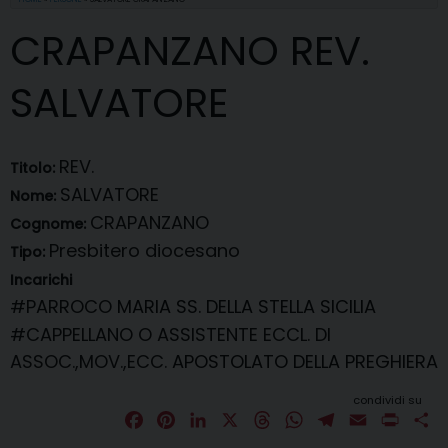
CRAPANZANO REV.
SALVATORE
REV.
Titolo:
SALVATORE
Nome:
CRAPANZANO
Cognome:
Presbitero diocesano
Tipo:
Incarichi
#PARROCO
MARIA SS. DELLA STELLA SICILIA
#CAPPELLANO O ASSISTENTE ECCL. DI
ASSOC.,MOV.,ECC.
APOSTOLATO DELLA PREGHIERA
condividi su
F
P
L
X
T
W
T
E
P
C
a
i
i
h
h
e
m
r
o