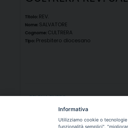
REV.
Titolo:
SALVATORE
Nome:
CULTRERA
Cognome:
Presbitero diocesano
Tipo:
«
CELONA FILIPPO
Informativa
Utilizziamo cookie o tecnologie s
funzionalità semplici", "miglior