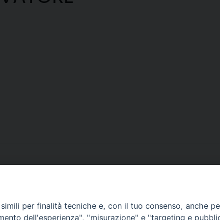
imili per finalità tecniche e, con il tuo consenso, anche per 
amento dell'esperienza", "misurazione" e "targeting e pubbli