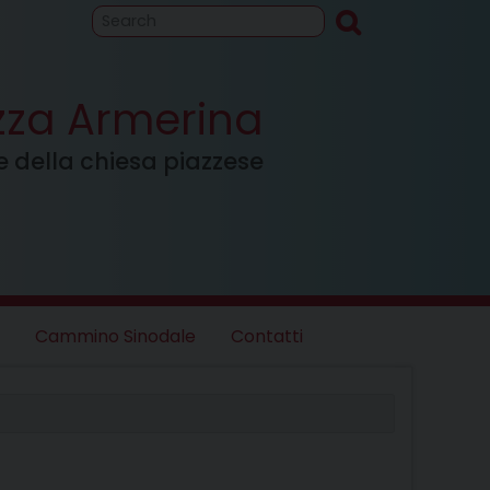
to
Cammino
inodale
azza Armerina
ale della chiesa piazzese
Cammino Sinodale
Contatti