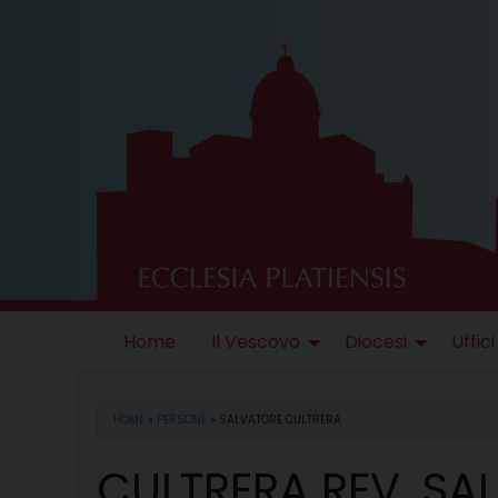
Skip
to
content
Home
Il Vescovo
Diocesi
Uffici
HOME
»
PERSONE
»
SALVATORE CULTRERA
CULTRERA REV. SA