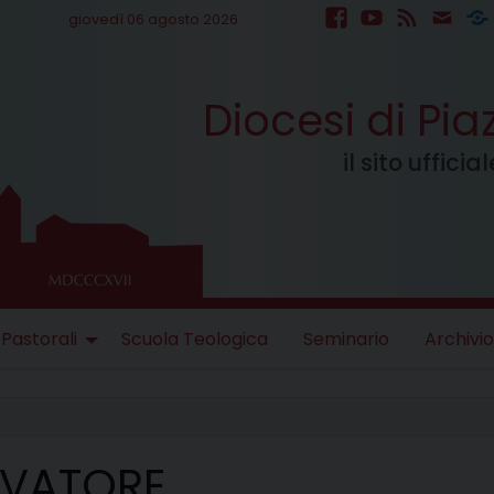
giovedì 06 agosto 2026
facebook
youtube
feed
mail
S
Diocesi di Pi
il sito uffici
 Pastorali
Scuola Teologica
Seminario
Archivio
LVATORE