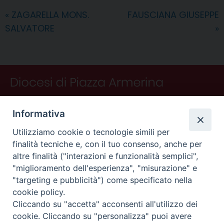
o
r
d
d
A
r
v
«
ZAGARELLA MONS.
FAUSCIANA GIUSEPPE
o
e
I
s
p
a
i
SALVATORE
»
k
s
n
p
m
d
t
i
Informativa
Utilizziamo cookie o tecnologie simili per
finalità tecniche e, con il tuo consenso, anche per
altre finalità ("interazioni e funzionalità semplici",
"miglioramento dell'esperienza", "misurazione" e
"targeting e pubblicità") come specificato nella
CONTATTI
cookie policy.
Curia
Cliccando su "accetta" acconsenti all'utilizzo dei
Piano Fedele Calarco, 1
cookie. Cliccando su "personalizza" puoi avere
94015 Piazza Armerina (En)