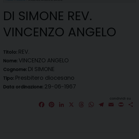
DI SIMONE REV.
VINCENZO ANGELO
REV.
Titolo:
VINCENZO ANGELO
Nome:
DI SIMONE
Cognome:
Presbitero diocesano
Tipo:
29-06-1967
Data ordinazione:
condividi su
F
P
L
X
T
W
T
E
P
C
a
i
i
h
h
e
m
r
o
c
n
n
r
a
l
a
i
n
e
t
k
e
t
e
i
n
d
b
e
e
a
s
g
l
t
i