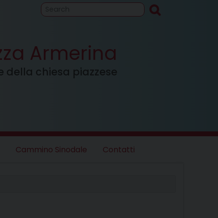
to
Cammino
inodale
azza Armerina
ale della chiesa piazzese
Cammino Sinodale
Contatti