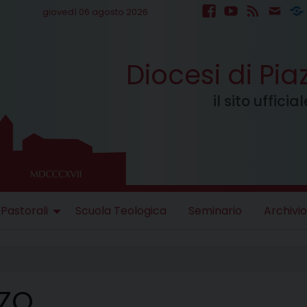
giovedì 06 agosto 2026
facebook
youtube
feed
mail
S
Diocesi di Pi
il sito uffici
 Pastorali
Scuola Teologica
Seminario
Archivio
NZO