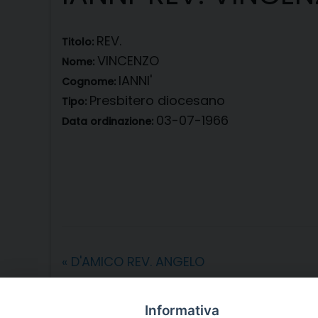
REV.
Titolo:
VINCENZO
Nome:
IANNI'
Cognome:
Presbitero diocesano
Tipo:
03-07-1966
Data ordinazione:
«
D'AMICO REV. ANGELO
Informativa