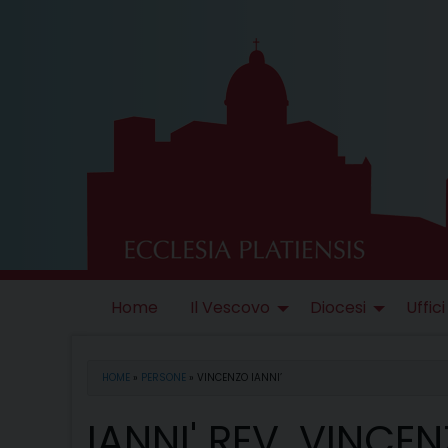
Skip
to
content
Home
Il Vescovo
Diocesi
Uffici
HOME
»
PERSONE
»
VINCENZO IANNI’
IANNI' REV. VINCE