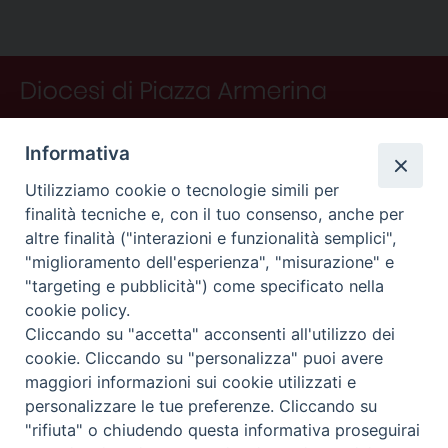
t
i
Informativa
Utilizziamo cookie o tecnologie simili per
finalità tecniche e, con il tuo consenso, anche per
altre finalità ("interazioni e funzionalità semplici",
"miglioramento dell'esperienza", "misurazione" e
"targeting e pubblicità") come specificato nella
CONTATTI
cookie policy.
Curia
Cliccando su "accetta" acconsenti all'utilizzo dei
Piano Fedele Calarco, 1
cookie. Cliccando su "personalizza" puoi avere
94015 Piazza Armerina (En)
maggiori informazioni sui cookie utilizzati e
e-mail: info@diocesiarmerina.it
personalizzare le tue preferenze. Cliccando su
diocesipiazza@pec.chiesacattolica.it
"rifiuta" o chiudendo questa informativa proseguirai