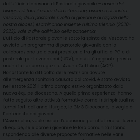
dell’ufficio diocesano di Pastorale giovanile –
nasce dal
bisogno di fare il punto della situazione, assieme al nostro
vescovo, della pastorale rivolta ai giovani e ai ragazzi della
nostra diocesi, esaminando insieme l’ultimo triennio (2020-
2023), vale a dire dall’inizio della pandemia
”.
L’ufficio di Pastorale giovanile sotto la spinta del Vescovo ha
avviato un programma di pastorale giovanile con la
collaborazione tra alcuni presbiteri e tra gli uffici di PG e di
pastorale per le vocazioni (UDV), a cui si è aggiunta presto
anche la sezione ragazzi di Azione Cattolica (ACR).
Nonostante la difficoltà delle restrizioni dovute
all’emergenza sanitaria causata dal Covid, è stato avviato
nell’estate 2021 il primo campo estivo organizzato dalla
nuova équipe diocesana. A quella prima esperienza, hanno
fatto seguito altre attività formative come i ritiri spirituali nei
tempi forti dell’anno liturgico, le GMG Diocesane, le veglie di
Pentecoste coi giovani.
L’Assemblea, vuole essere l’occasione per riflettere sul lavoro
di équipe, se e come i giovani e le loro comunità stanno
rispondendo alle diverse proposte formative nelle varie