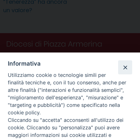
t
i
“Tenerezza” ha ancora
un valore?
Informativa
Utilizziamo cookie o tecnologie simili per
finalità tecniche e, con il tuo consenso, anche per
altre finalità ("interazioni e funzionalità semplici",
"miglioramento dell'esperienza", "misurazione" e
"targeting e pubblicità") come specificato nella
CONTATTI
cookie policy.
Curia
Cliccando su "accetta" acconsenti all'utilizzo dei
Piano Fedele Calarco, 1
cookie. Cliccando su "personalizza" puoi avere
94015 Piazza Armerina (En)
maggiori informazioni sui cookie utilizzati e
e-mail: info@diocesiarmerina.it