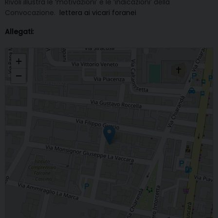
Rivoli illustra le ‘motivazioni’ e le ‘indicazioni’ della
Convocazione.
lettera ai vicari foranei
Allegati:
Assemblea Sinodale Diocesana
+
−