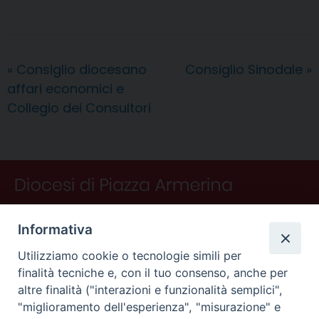
c
n
n
r
a
l
a
i
n
e
t
k
e
t
e
i
n
d
b
e
e
a
s
g
l
t
i
o
r
d
d
A
r
v
«
Consiglio diocesano
Consiglio Sinodale
»
o
e
I
s
p
a
i
affari economici e
k
s
n
p
m
d
t
i
Collegio dei Consultori
Informativa
Utilizziamo cookie o tecnologie simili per
finalità tecniche e, con il tuo consenso, anche per
altre finalità ("interazioni e funzionalità semplici",
"miglioramento dell'esperienza", "misurazione" e