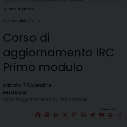
EVENTI IN DIOCESI
5 NOVEMBRE 2019
Corso di
aggiornamento IRC
Primo modulo
sabato
7
Dicembre
Descrizione:
Corso di aggiornamento IRC Primo modulo
condividi su
F
P
L
X
T
W
T
E
P
C
a
i
i
h
h
e
m
r
o