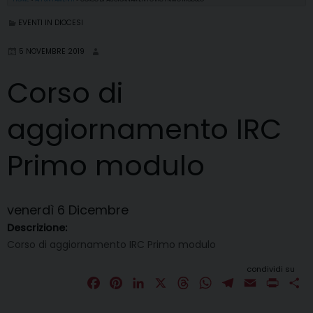
EVENTI IN DIOCESI
5 NOVEMBRE 2019
Corso di
aggiornamento IRC
Primo modulo
venerdì
6
Dicembre
Descrizione:
Corso di aggiornamento IRC Primo modulo
condividi su
F
P
L
X
T
W
T
E
P
C
a
i
i
h
h
e
m
r
o