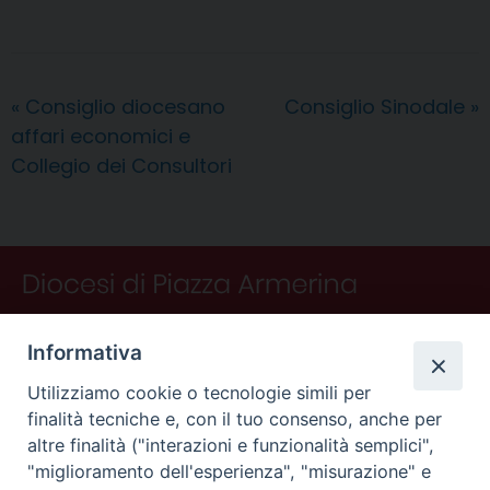
c
n
n
r
a
l
a
i
n
e
t
k
e
t
e
i
n
d
b
e
e
a
s
g
l
t
i
o
r
d
d
A
r
v
«
Consiglio diocesano
Consiglio Sinodale
»
o
e
I
s
p
a
i
affari economici e
k
s
n
p
m
d
t
i
Collegio dei Consultori
Informativa
Utilizziamo cookie o tecnologie simili per
finalità tecniche e, con il tuo consenso, anche per
altre finalità ("interazioni e funzionalità semplici",
"miglioramento dell'esperienza", "misurazione" e