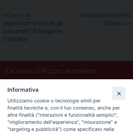
b
e
e
a
s
g
l
t
i
o
r
d
d
A
r
v
«
Corso di
Celebrazione della
o
e
I
s
p
a
i
aggiornamento per gli
Cresima
»
k
s
n
p
m
d
t
i
insegnanti di Religione
Cattolica
Informativa
Utilizziamo cookie o tecnologie simili per
finalità tecniche e, con il tuo consenso, anche per
altre finalità ("interazioni e funzionalità semplici",
"miglioramento dell'esperienza", "misurazione" e
"targeting e pubblicità") come specificato nella
CONTATTI