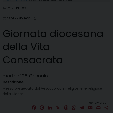
EVENTI IN DIOCESI
27 GENNAIO 2020
Giornata diocesana
della Vita
Consacrata
martedì
28
Gennaio
Descrizione:
Messa presieduta dal Vescovo con i religiosi e le religiose
della Diocesi
condividi su
F
P
L
X
T
W
T
E
P
C