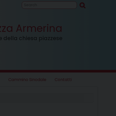
to
Cammino
inodale
azza Armerina
ale della chiesa piazzese
Cammino Sinodale
Contatti