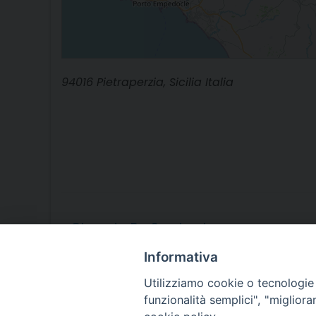
94016 Pietraperzia, Sicilia Italia
«
Giornata ProSeminario
Informativa
Utilizziamo cookie o tecnologie s
funzionalità semplici", "miglior