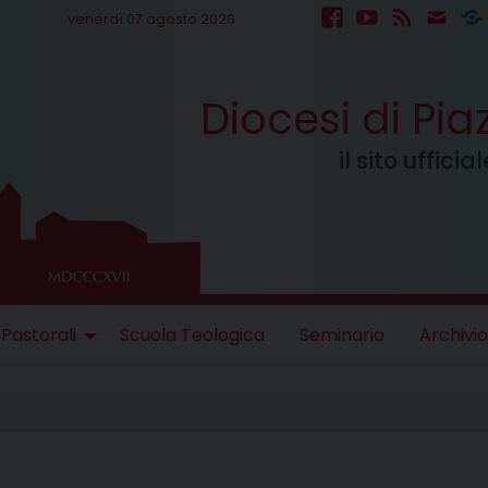
venerdì 07 agosto 2026
facebook
youtube
feed
mail
S
Diocesi di Pi
il sito uffici
 Pastorali
Scuola Teologica
Seminario
Archivio