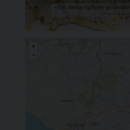
Giornata Pro Seminario
+
−