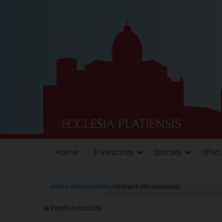
Skip
to
content
Home
Il Vescovo
Diocesi
Uffici
HOME
»
APPUNTAMENTI
»
GIORNATA PRO SEMINARIO
EVENTI IN DIOCESI