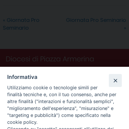
e
t
k
e
t
e
i
n
d
b
e
e
a
s
g
l
t
i
o
r
d
d
A
r
v
«
Giornata Pro
Giornata Pro Seminario
o
e
I
s
p
a
i
Seminario
»
k
s
n
p
m
d
t
i
Informativa
Utilizziamo cookie o tecnologie simili per
finalità tecniche e, con il tuo consenso, anche per
altre finalità ("interazioni e funzionalità semplici",
"miglioramento dell'esperienza", "misurazione" e
"targeting e pubblicità") come specificato nella
CONTATTI
cookie policy.
Curia