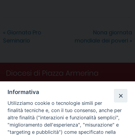
c
n
n
r
a
l
a
i
n
e
t
k
e
t
e
i
n
d
b
e
e
a
s
g
l
t
i
o
r
d
d
A
r
v
«
Giornata Pro
Nona giornata
o
e
I
s
p
a
i
Seminario
mondiale dei poveri
»
k
s
n
p
m
d
t
i
Informativa
Utilizziamo cookie o tecnologie simili per
finalità tecniche e, con il tuo consenso, anche per
altre finalità ("interazioni e funzionalità semplici",
"miglioramento dell'esperienza", "misurazione" e
"targeting e pubblicità") come specificato nella
CONTATTI