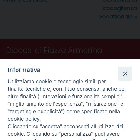
o
e
I
s
p
a
i
accoglienza
k
s
n
p
m
d
t
i
vocazionale
»
Informativa
Utilizziamo cookie o tecnologie simili per
finalità tecniche e, con il tuo consenso, anche per
altre finalità ("interazioni e funzionalità semplici",
"miglioramento dell'esperienza", "misurazione" e
"targeting e pubblicità") come specificato nella
CONTATTI
cookie policy.
Curia
Cliccando su "accetta" acconsenti all'utilizzo dei
Piano Fedele Calarco, 1
cookie. Cliccando su "personalizza" puoi avere
94015 Piazza Armerina (En)