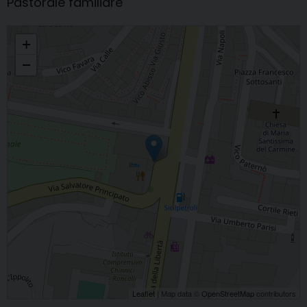
Pastorale familiare
Incontro formativo di Pastorale familiare
+
−
Leaflet
| Map data ©
OpenStreetMap
contributors