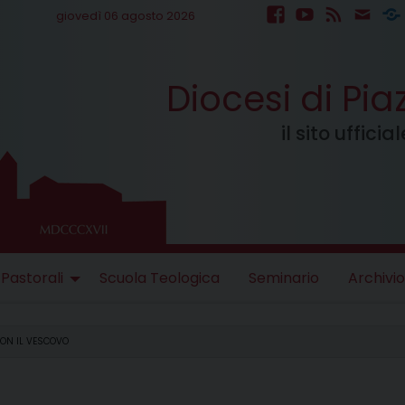
giovedì 06 agosto 2026
facebook
youtube
feed
mail
S
Diocesi di Pi
il sito uffici
 Pastorali
Scuola Teologica
Seminario
Archivio
ON IL VESCOVO