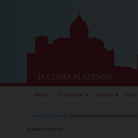
Skip
to
content
Home
Il Vescovo
Diocesi
Uffici
HOME
»
APPUNTAMENTI
»
INCONTRO FORMATIVO GIOVANI CONFRATI C
EVENTI IN DIOCESI