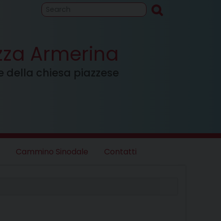
to
Cammino
inodale
azza Armerina
ale della chiesa piazzese
Cammino Sinodale
Contatti