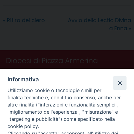
b
e
e
a
s
g
l
t
i
o
r
d
d
A
r
v
«
Ritiro del clero
Avvio della Lectio Divina
o
e
I
s
p
a
i
a Enna
»
k
s
n
p
m
d
t
i
Informativa
Utilizziamo cookie o tecnologie simili per
finalità tecniche e, con il tuo consenso, anche per
altre finalità ("interazioni e funzionalità semplici",
"miglioramento dell'esperienza", "misurazione" e
"targeting e pubblicità") come specificato nella
CONTATTI
cookie policy.
Curia
Cliccando su "accetta" acconsenti all'utilizzo dei