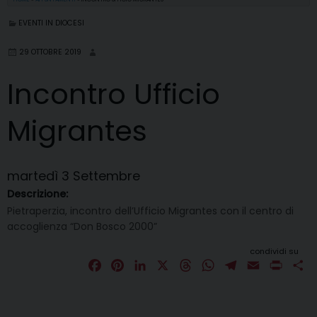
EVENTI IN DIOCESI
29 OTTOBRE 2019
Incontro Ufficio
Migrantes
martedì
3
Settembre
Descrizione:
Pietraperzia, incontro dell’Ufficio Migrantes con il centro di
accoglienza “Don Bosco 2000”
condividi su
F
P
L
X
T
W
T
E
P
C
a
i
i
h
h
e
m
r
o
c
n
n
r
a
l
a
i
n
e
t
k
e
t
e
i
n
d