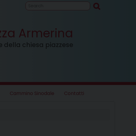
to
Cammino
inodale
azza Armerina
ale della chiesa piazzese
Cammino Sinodale
Contatti