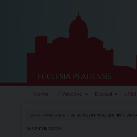
Skip
to
content
Home
Il Vescovo
Diocesi
Uffici
HOME
»
APPUNTAMENTI
»
ISTITUZIONE E RINNOVO DEI MINISTRI STRA
EVENTI IN DIOCESI