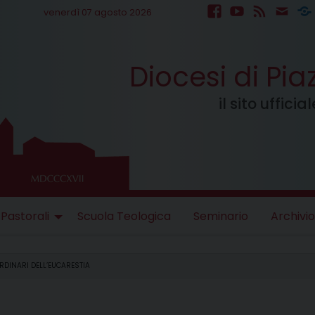
venerdì 07 agosto 2026
facebook
youtube
feed
mail
S
Diocesi di Pi
il sito uffici
 Pastorali
Scuola Teologica
Seminario
Archivio
ORDINARI DELL’EUCARESTIA