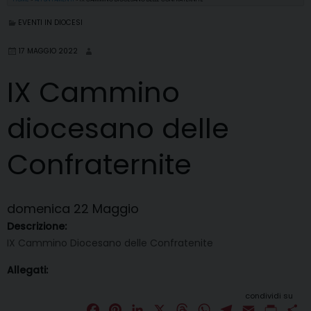
EVENTI IN DIOCESI
17 MAGGIO 2022
IX Cammino
diocesano delle
Confraternite
domenica
22
Maggio
Descrizione:
IX Cammino Diocesano delle Confratenite
Allegati:
condividi su
F
P
L
X
T
W
T
E
P
C