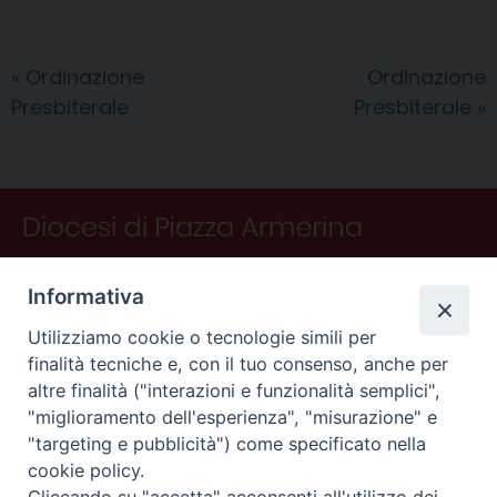
e
t
k
e
t
e
i
n
d
b
e
e
a
s
g
l
t
i
o
r
d
d
A
r
v
«
Ordinazione
Ordinazione
o
e
I
s
p
a
i
Presbiterale
Presbiterale
»
k
s
n
p
m
d
t
i
Informativa
Utilizziamo cookie o tecnologie simili per
finalità tecniche e, con il tuo consenso, anche per
altre finalità ("interazioni e funzionalità semplici",
"miglioramento dell'esperienza", "misurazione" e
"targeting e pubblicità") come specificato nella
CONTATTI
cookie policy.
Curia