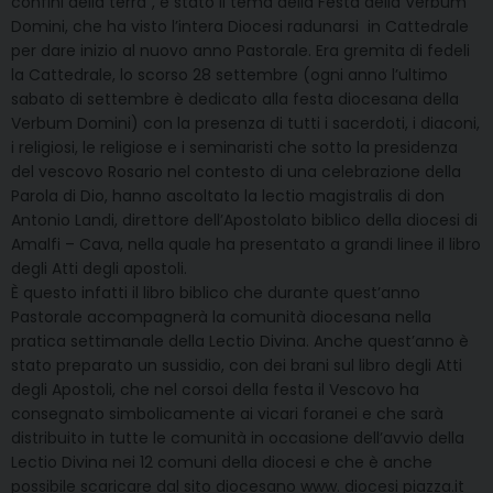
confini della terra”, è stato il tema della Festa della Verbum
Domini, che ha visto l’intera Diocesi radunarsi in Cattedrale
per dare inizio al nuovo anno Pastorale. Era gremita di fedeli
la Cattedrale, lo scorso 28 settembre (ogni anno l’ultimo
sabato di settembre è dedicato alla festa diocesana della
Verbum Domini) con la presenza di tutti i sacerdoti, i diaconi,
i religiosi, le religiose e i seminaristi che sotto la presidenza
del vescovo Rosario nel contesto di una celebrazione della
Parola di Dio, hanno ascoltato la lectio magistralis di don
Antonio Landi, direttore dell’Apostolato biblico della diocesi di
Amalfi – Cava, nella quale ha presentato a grandi linee il libro
degli Atti degli apostoli.
È questo infatti il libro biblico che durante quest’anno
Pastorale accompagnerà la comunità diocesana nella
pratica settimanale della Lectio Divina. Anche quest’anno è
stato preparato un sussidio, con dei brani sul libro degli Atti
degli Apostoli, che nel corsoi della festa il Vescovo ha
consegnato simbolicamente ai vicari foranei e che sarà
distribuito in tutte le comunità in occasione dell’avvio della
Lectio Divina nei 12 comuni della diocesi e che è anche
possibile scaricare dal sito diocesano www. diocesi piazza.it