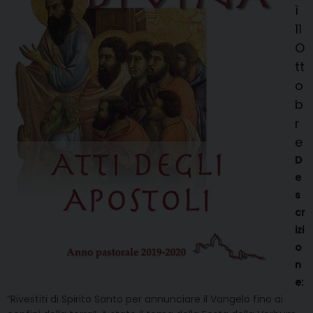
ì
11
O
tt
o
b
r
e
D
e
s
cr
izi
o
n
e:
“Rivestiti di Spirito Santo per annunciare il Vangelo fino ai