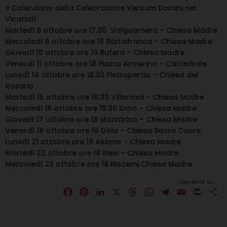
Il Calendario della Celebrazione Verbum Domini nei
Vicariati
Martedì 8 ottobre ore 17.30 Valguarnera – Chiesa Madre
Mercoledì 9 ottobre ore 18 Barrafranca – Chiesa Madre
Giovedì 10 ottobre ore 19 Butera – Chiesa Madre
Venerdì 11 ottobre ore 18 Piazza Armerina – Cattedrale
Lunedì 14 ottobre ore 18.30 Pietraperzia – Chiesa del
Rosario
Martedì 15 ottobre ore 18.30 Villarosa – Chiesa Madre
Mercoledì 16 ottobre ore 19.30 Enna – Chiesa Madre
Giovedì 17 ottobre ore 18 Mazzarino – Chiesa Madre
Venerdì 18 ottobre ore 19 Gela – Chiesa Sacro Cuore
Lunedì 21 ottobre ore 19 Aidone – Chiesa Madre
Martedì 22 ottobre ore 18 Riesi – Chiesa Madre
Mercoledì 23 ottobre ore 19 Niscemi Chiesa Madre
condividi su
F
P
L
X
T
W
T
E
P
C
a
i
i
h
h
e
m
r
o
c
n
n
r
a
l
a
i
n