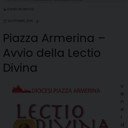
EVENTI IN DIOCESI
29 OTTOBRE 2019
Piazza Armerina –
Avvio della Lectio
Divina
v
e
n
e
r
d