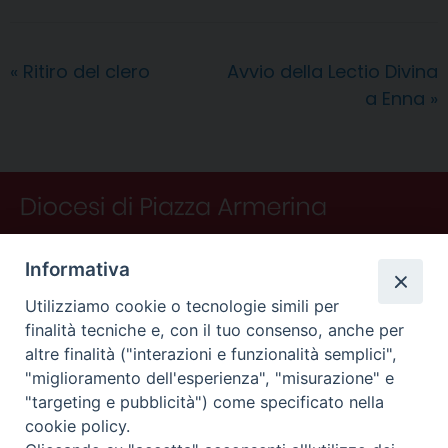
e
t
k
e
t
e
i
n
d
b
e
e
a
s
g
l
t
i
o
r
d
d
A
r
v
«
Ritiro del clero
Avvio della Lectio Divina
o
e
I
s
p
a
i
a Enna
»
k
s
n
p
m
d
t
i
Informativa
Utilizziamo cookie o tecnologie simili per
finalità tecniche e, con il tuo consenso, anche per
altre finalità ("interazioni e funzionalità semplici",
"miglioramento dell'esperienza", "misurazione" e
"targeting e pubblicità") come specificato nella
CONTATTI
cookie policy.
Curia