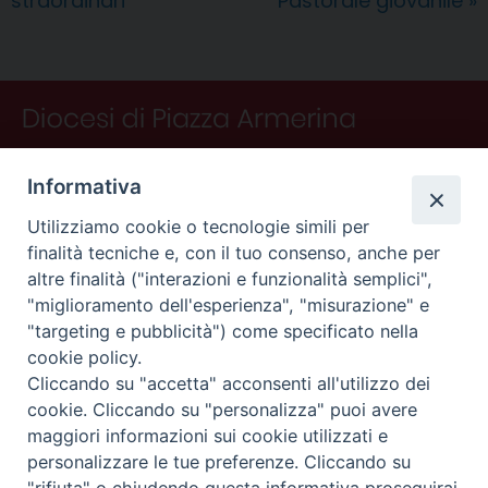
straordinari
Pastorale giovanile
»
Informativa
Utilizziamo cookie o tecnologie simili per
finalità tecniche e, con il tuo consenso, anche per
altre finalità ("interazioni e funzionalità semplici",
"miglioramento dell'esperienza", "misurazione" e
"targeting e pubblicità") come specificato nella
CONTATTI
cookie policy.
Curia
Cliccando su "accetta" acconsenti all'utilizzo dei
Piano Fedele Calarco, 1
cookie. Cliccando su "personalizza" puoi avere
94015 Piazza Armerina (En)
maggiori informazioni sui cookie utilizzati e
e-mail: info@diocesiarmerina.it
personalizzare le tue preferenze. Cliccando su
diocesipiazza@pec.chiesacattolica.it