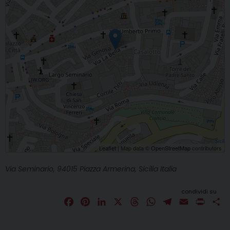
Leaflet
| Map data ©
OpenStreetMap
contributors
Via Seminario, 94015 Piazza Armerina, Sicilia Italia
condividi su
F
P
L
X
T
W
T
E
P
C
a
i
i
h
h
e
m
r
o
c
n
n
r
a
l
a
i
n