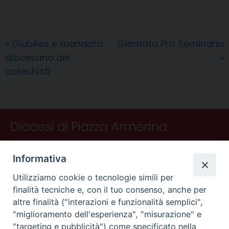
e
t
k
e
t
e
i
n
d
b
e
e
a
s
g
l
t
i
o
r
d
d
A
r
v
«
Giubileo e mandato
Giornata Pro Seminario
o
e
I
s
p
a
i
diocesano dei
»
k
s
n
p
m
d
t
i
catechisti
Informativa
Utilizziamo cookie o tecnologie simili per
finalità tecniche e, con il tuo consenso, anche per
altre finalità ("interazioni e funzionalità semplici",
"miglioramento dell'esperienza", "misurazione" e
"targeting e pubblicità") come specificato nella