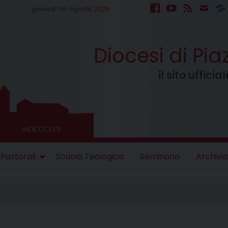
giovedì 06 agosto 2026
facebook
youtube
feed
mail
S
Diocesi di Pi
il sito uffici
 Pastorali
Scuola Teologica
Seminario
Archivio