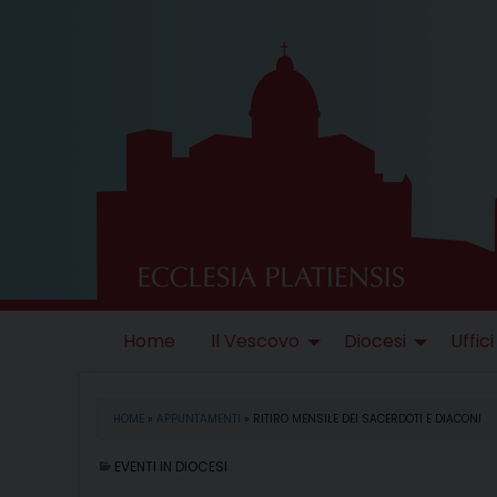
Skip
to
content
Home
Il Vescovo
Diocesi
Uffici
HOME
»
APPUNTAMENTI
»
RITIRO MENSILE DEI SACERDOTI E DIACONI
EVENTI IN DIOCESI