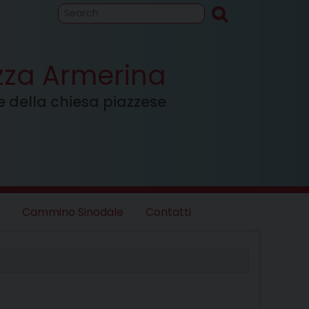
to
Cammino
inodale
azza Armerina
ale della chiesa piazzese
Cammino Sinodale
Contatti